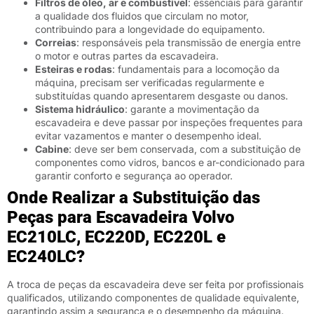
Filtros de óleo, ar e combustível
: essenciais para garantir
a qualidade dos fluidos que circulam no motor,
contribuindo para a longevidade do equipamento.
Correias
: responsáveis pela transmissão de energia entre
o motor e outras partes da escavadeira.
Esteiras e rodas
: fundamentais para a locomoção da
máquina, precisam ser verificadas regularmente e
substituídas quando apresentarem desgaste ou danos.
Sistema hidráulico
: garante a movimentação da
escavadeira e deve passar por inspeções frequentes para
evitar vazamentos e manter o desempenho ideal.
Cabine
: deve ser bem conservada, com a substituição de
componentes como vidros, bancos e ar-condicionado para
garantir conforto e segurança ao operador.
Onde Realizar a Substituição das
Peças para Escavadeira Volvo
EC210LC, EC220D, EC220L e
EC240LC?
A troca de peças da escavadeira deve ser feita por profissionais
qualificados, utilizando componentes de qualidade equivalente,
garantindo assim a segurança e o desempenho da máquina.