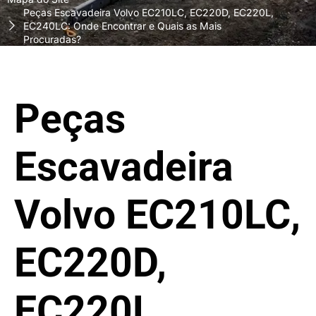
Peças Escavadeira Volvo EC210LC, EC220D, EC220L,
EC240LC: Onde Encontrar e Quais as Mais
Procuradas?
Peças
Escavadeira
Volvo EC210LC,
EC220D,
EC220L,